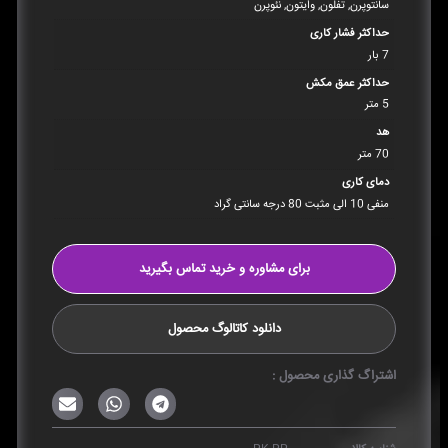
سانتوپرن, تفلون, وایتون, نئوپرن
حداکثر فشار کاری
7 بار
حداکثر عمق مکش
5 متر
هد
70 متر
دمای کاری
منفی 10 الی مثبت 80 درجه سانتی گراد
برای مشاوره و خرید تماس بگیرید
دانلود کاتالوگ محصول
اشتراگ گذاری محصول :