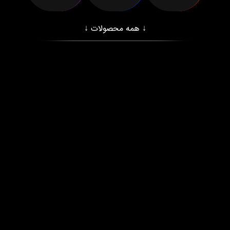
↓ همه محصولات ↓