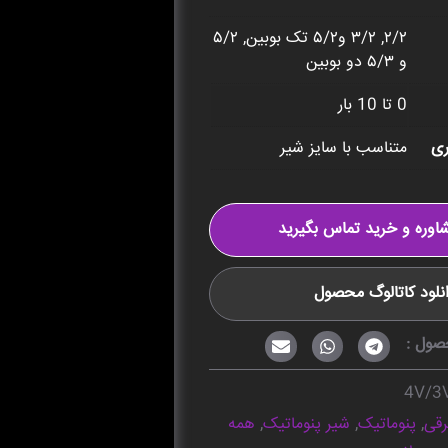
۲/۲, ۳/۲ و۵/۲ تک بوبین, ۵/۲
و ۵/۳ دو بوبین
0 تا 10 بار
ری
متناسب با سایز شیر
اوره و خرید تماس بگیرید
نلود کاتالوگ محصول
صول :
4V/3
رقی
,
پنوماتیک
,
شیر پنوماتیک
,
همه