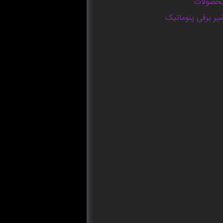
حصولات
یر برقی پنوماتیک