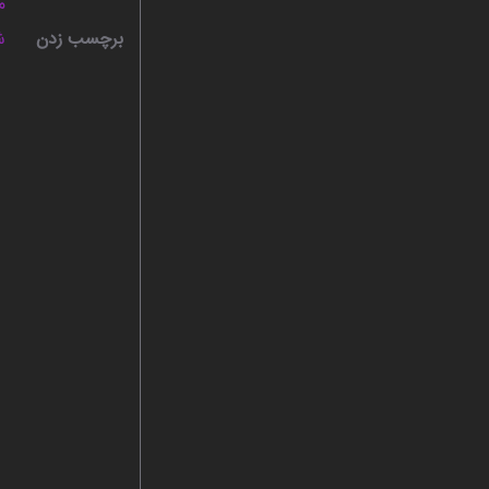
م
برچسب زدن
ش