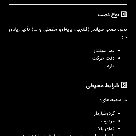
4️⃣ نوع نصب
نحوه نصب سیلندر (فلنجی، پایه‌ای، مفصلی و …) تأثیر زیادی
در:
عمر سیلندر
دقت حرکت
دارد.
5️⃣ شرایط محیطی
در محیط‌های:
گردوغباردار
مرطوب
دمای بالا