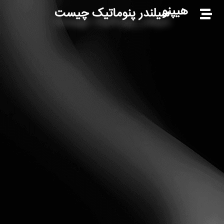
هیپنو
سیلندر پنوماتیک چیست