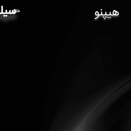
سیلن
هیپنو
خانه