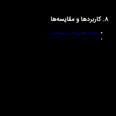
۸. کاربردها و مقایسه‌ها
تفاوت هیدرولیک و پنوماتیک
کاربرد هیدرولیک در صنعت خودرو
کاربرد پنوماتیک در صنایع غذایی
راهنمای کامل سیستم های هیدرولیک و پنوماتیک | فروشگاه
هیپنو
۹. چرا فروشگاه هیپنو؟
ما در
فروشگاه هیدرولیک و پنوماتیک هیپنو
علاوه بر تأمین
محصولات متنوع و باکیفیت، مشاوره فنی رایگان و پشتیبانی
کامل ارائه می‌دهیم. هدف ما این است که شما با اطمینان
خاطر بهترین انتخاب را داشته باشید.