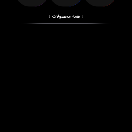
↓ همه محصولات ↓