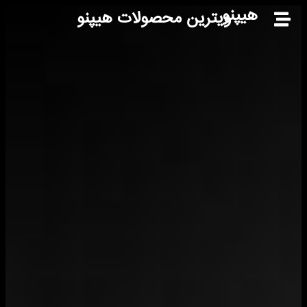
هیپنو
ویترین محصولات هیپنو